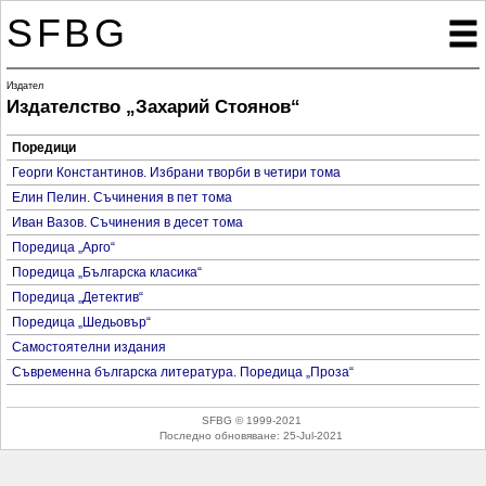
SFBG

Издател
Издателство „Захарий Стоянов“
Поредици
Георги Константинов. Избрани творби в четири тома
Елин Пелин. Съчинения в пет тома
Иван Вазов. Съчинения в десет тома
Поредица „Арго“
Поредица „Българска класика“
Поредица „Детектив“
Поредица „Шедьовър“
Самостоятелни издания
Съвременна българска литература. Поредица „Проза“
SFBG © 1999-2021
Последно обновяване:
25-Jul-2021