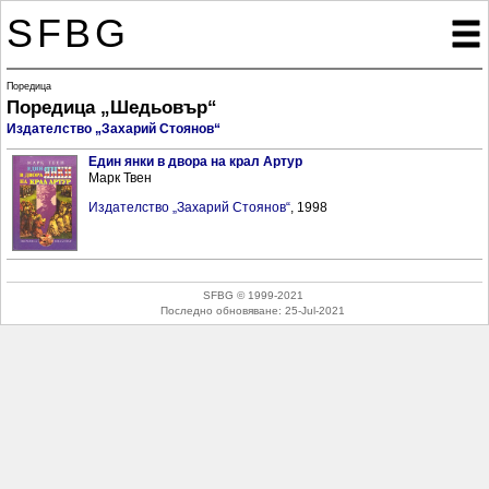
SFBG

Поредица
Поредица „Шедьовър“
Издателство „Захарий Стоянов“
Един янки в двора на крал Артур
Марк Твен
Издателство „Захарий Стоянов“
, 1998
SFBG © 1999-2021
Последно обновяване:
25-Jul-2021