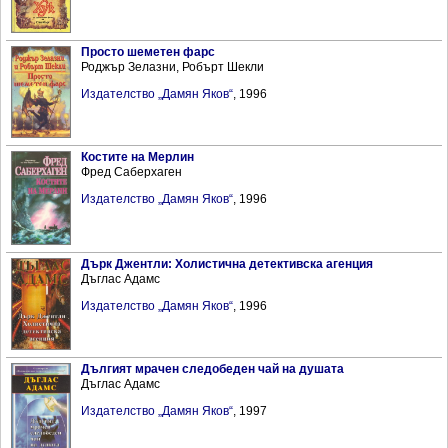
Просто шеметен фарс
Роджър Зелазни, Робърт Шекли
Издателство „Дамян Яков“
, 1996
Костите на Мерлин
Фред Саберхаген
Издателство „Дамян Яков“
, 1996
Дърк Джентли: Холистична детективска агенция
Дъглас Адамс
Издателство „Дамян Яков“
, 1996
Дългият мрачен следобеден чай на душата
Дъглас Адамс
Издателство „Дамян Яков“
, 1997