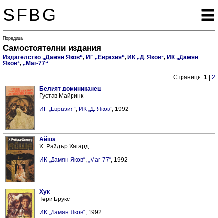
SFBG

Поредица
Самостоятелни издания
Издателство „Дамян Яков“
,
ИГ „Евразия“
,
ИК „Д. Яков“
,
ИК „Дамян
Яков“
,
„Маг-77“
Страници:
1
|
2
Белият доминиканец
Густав Майринк
ИГ „Евразия“
,
ИК „Д. Яков“
, 1992
Айша
Х. Райдър Хагард
ИК „Дамян Яков“
,
„Маг-77“
, 1992
Хук
Тери Брукс
ИК „Дамян Яков“
, 1992