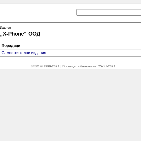
Издател
„X-Phone“ ООД
Поредици
Самостоятелни издания
SFBG © 1999-2021
Последно обновяване:
25-Jul-2021