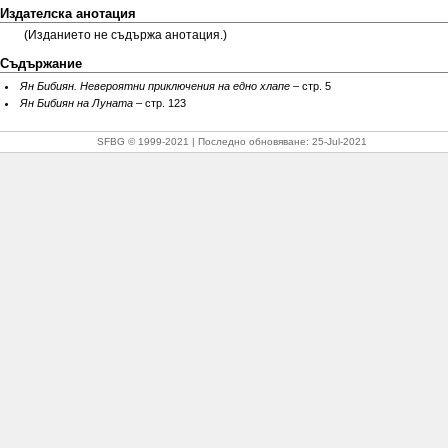
Издателска анотация
(Издaниeтo нe cъдържa aнoтaция.)
Съдържание
Ян Бибиян. Невероятни приключения на едно хлапе
– стр. 5
Ян Бибиян на Луната
– стр. 123
SFBG © 1999-2021
Последно обновяване:
25-Jul-2021