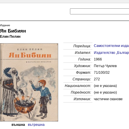
Издание
Ян Бибиян
Елин Пелин
Самостоятелни изда
Поредица:
Издател:
Издателство „Българ
Година:
1966
Художник:
Петър Чуклев
Формат:
71/100/32
Страници:
272
Националност:
(не е указана)
Поредност:
(не е указанo)
x
Източник:
частични сканове
външна
вътрешна