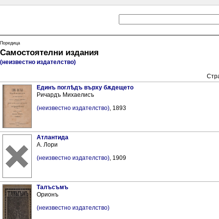
Поредица
Самостоятелни издания
(неизвестно издателство)
Стр
Единъ поглѣдъ върху бѫдещето
Ричардъ Михаелисъ
(неизвестно издателство)
, 1893
Атлантида
А. Лори
(неизвестно издателство)
, 1909
Талъсъмъ
Орионъ
(неизвестно издателство)