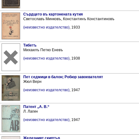
Сърдцето въ картонената кутия
Светославъ Минковъ, Константинъ Константиновъ
(неизвестно издателство)
, 1933
Тибетъ
Михаилъ Петко Еневъ
(неизвестно издателство)
, 1938
Пет седмици в балон; Робюр завоевателят
Жюл Верн
(неизвестно издателство)
, 1947
Патент „А. В.“
Л. Лагин
(неизвестно издателство)
, 1947
Железният скиптър