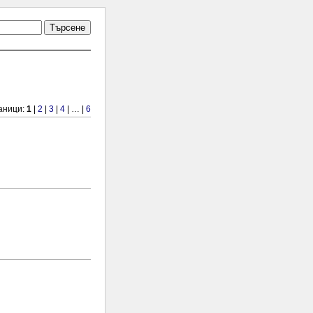
Търсене
аници:
1
|
2
|
3
|
4
| … |
6