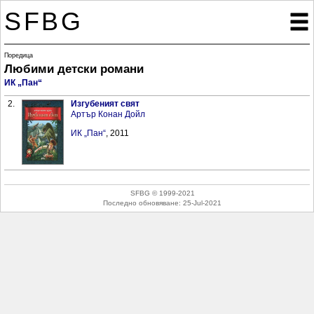
SFBG

Поредица
Любими детски романи
ИК „Пан“
2.
Изгубеният свят
Артър Конан Дойл
ИК „Пан“
, 2011
SFBG © 1999-2021
Последно обновяване:
25-Jul-2021