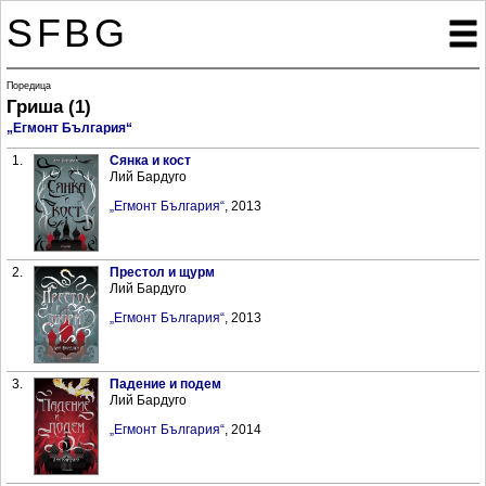
SFBG

Поредица
Гриша (1)
„Егмонт България“
1.
Сянка и кост
Лий Бардуго
„Егмонт България“
, 2013
2.
Престол и щурм
Лий Бардуго
„Егмонт България“
, 2013
3.
Падение и подем
Лий Бардуго
„Егмонт България“
, 2014