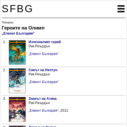
SFBG

Поредица
Героите на Олимп
„Егмонт България“
1.
Изчезналият герой
Рик Риърдън
„Егмонт България“
2.
Синът на Нептун
Рик Риърдън
„Егмонт България“
3.
Знакът на Атина
Рик Риърдън
„Егмонт България“
, 2012