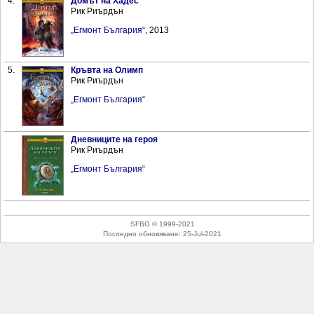
4.
Домът на Хадес
Рик Риърдън
„Егмонт България“
, 2013
5.
Кръвта на Олимп
Рик Риърдън
„Егмонт България“
Дневниците на героя
Рик Риърдън
„Егмонт България“
SFBG © 1999-2021
Последно обновяване:
25-Jul-2021