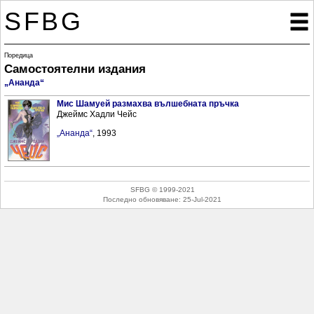
SFBG

Поредица
Самостоятелни издания
„Ананда“
Мис Шамуей размахва вълшебната пръчка
Джеймс Хадли Чейс
„Ананда“
, 1993
SFBG © 1999-2021
Последно обновяване:
25-Jul-2021