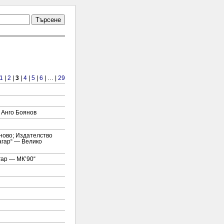
Търсене
1
|
2
|
3
|
4
|
5
|
6
| … |
29
 Анго Боянов
ново; Издателство
агар“ — Велико
гар — МК’90“