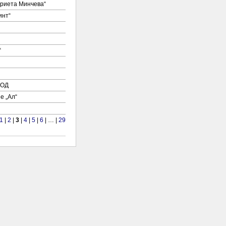
ариета Минчева“
инт“
“
ООД
е „Ал“
1
|
2
|
3
|
4
|
5
|
6
| … |
29