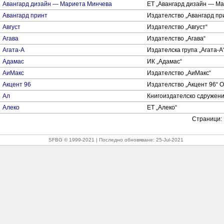
Авангард дизайн — Мариета Минчева
ЕТ „Авангард дизайн — М
Авангард принт
Издателство „Авангард пр
Август
Издателство „Август“
Агава
Издателство „Агава“
Агата-А
Издателска група „Агата-А
Адамас
ИК „Адамас“
АиМакс
Издателство „АиМакс“
Акцент 96
Издателство „Акцент 96“ 
Ал
Книгоиздателско сдружени
Алеко
ЕТ „Алеко“
Страници:
SFBG © 1999-2021
Последно обновяване:
25-Jul-2021