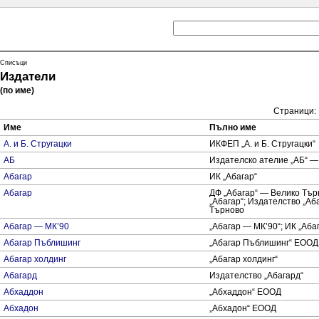
Списъци
Издатели
(по име)
Страници:
Име
Пълно име
А. и Б. Стругацки
ИКФЕП „А. и Б. Стругацки“
АБ
Издателско ателие „АБ“ —
Абагар
ИК „Абагар“
Абагар
ДФ „Абагар“ — Велико Тър
„Абагар“; Издателство „Аб
Търново
Абагар — МК’90
„Абагар — МК’90“; ИК „Аба
Абагар Пъблишинг
„Абагар Пъблишинг“ ЕООД
Абагар холдинг
„Абагар холдинг“
Абагард
Издателство „Абагард“
Абхаддон
„Абхаддон“ ЕООД
Абхадон
„Абхадон“ ЕООД