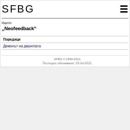
SFBG

Издател
„Neofeedback“
Поредици
Демонът на джунглата
SFBG © 1999-2021
Последно обновяване:
25-Jul-2021