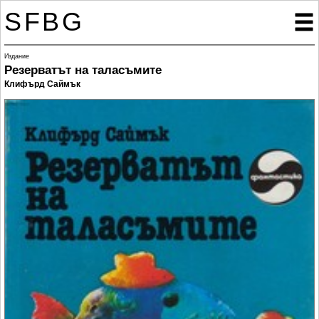
SFBG

Издание
Резерватът на таласъмите
Клифърд Саймък