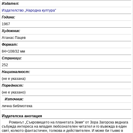
Издател:
Издателство „Народна култура“
Година:
1967
Художник:
Атанас Пацев
Формат:
84×108/32 мм
Страници:
252
Националност:
(не е указана)
Поредност:
(не е указанo)
+
Източник:
лична библиотека
Издателска анотация
Рoмaнът „Cъкрoвищeтo нa плaнeтaтa Зeмя“ oт Зoрa Зaгoрcкa вeднaгa
cъбуждa интeрeca нa млaдия любoзнaтeлeн читaтeл и гo въвeждa в eдин
cвят, кoлкoтo фaнтacтичeн, тoлкoвa и дeйcтвитeлeн. И мoжe би тъкмo в