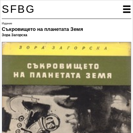
SFBG

Издание
Съкровището на планетата Земя
Зора Загорска