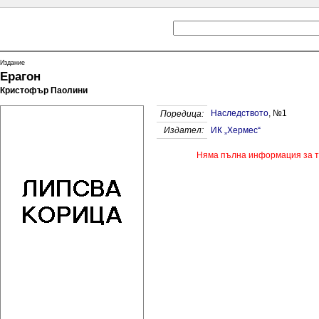
Издание
Ерагон
Кристофър Паолини
Наследството
, №1
Поредица:
Издател:
ИК „Хермес“
Няма пълна информация за т