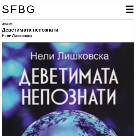
SFBG

Издание
Деветимата непознати
Нели Лишковска