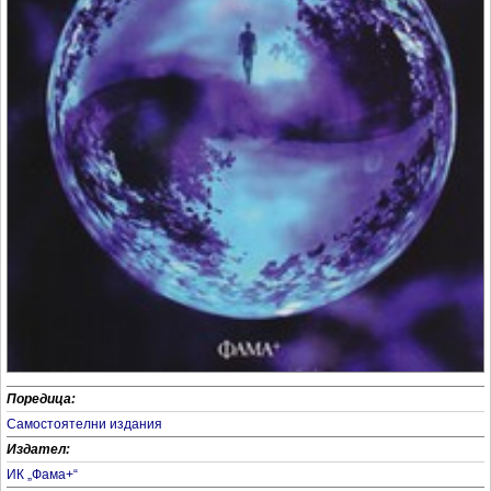
Поредица:
Самостоятелни издания
Издател:
ИК „Фама+“