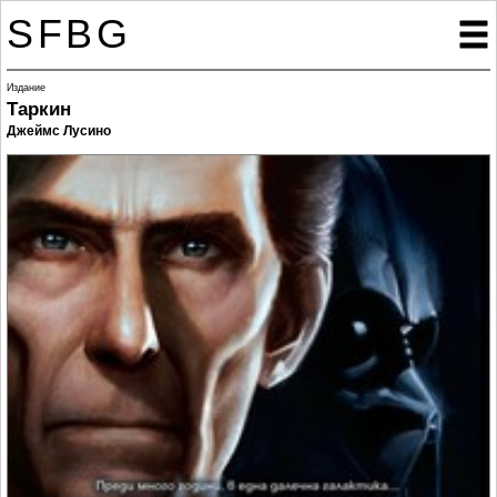
SFBG

Издание
Таркин
Джеймс Лусино