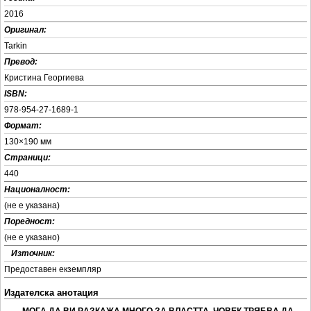
2016
Оригинал:
Tarkin
Превод:
Кристина Георгиева
ISBN:
978-954-27-1689-1
Формат:
130×190 мм
Страници:
440
Националност:
(не е указана)
Поредност:
(не е указанo)
x
Източник:
Предоставен екземпляр
Издателска анотация
„МOГA ДA ВИ РAЗКAЖA МНOГO ЗA ВЛACТТA. ЧOВEК ТРЯБВA ДA