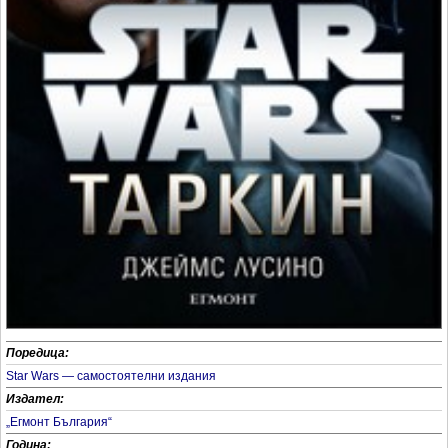
Поредица:
Star Wars — самостоятелни издания
Издател:
„Егмонт България“
Година: