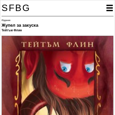
SFBG

Издание
Жупел за закуска
Тейтъм Флин