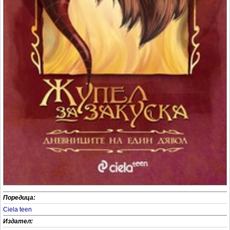
Поредица:
Ciela teen
Издател: