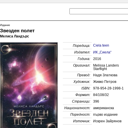
Издание
Звезден полет
Мелиса Ландърс
Ciela teen
Поредица:
Издател:
ИК „Сиела“
Година:
2016
Оригинал:
Melissa Landers
Starflight
Превод:
Надя Златкова
Художник:
Живко Петров
ISBN:
978-954-28-1998-1
Формат:
84/108/32
Страници:
396
Националност:
американска
Поредност:
първо издание
x
Източник:
Искрен Зайрянов