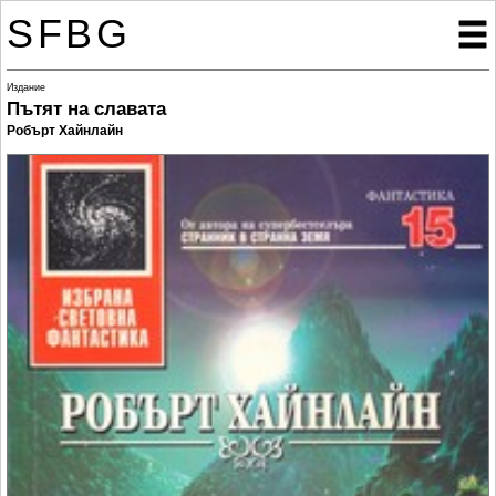
SFBG

Издание
Пътят на славата
Робърт Хайнлайн